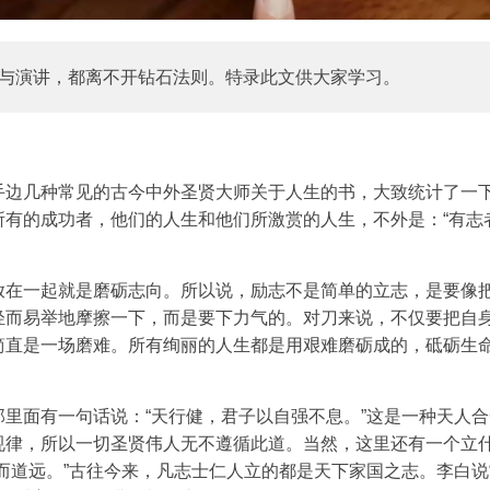
与演讲，都离不开钻石法则。特录此文供大家学习。
手边几种常见的古今中外圣贤大师关于人生的书，大致统计了一
所有的成功者，他们的人生和他们所激赏的人生，不外是：“有志
放在一起就是磨砺志向。所以说，励志不是简单的立志，是要像
轻而易举地摩擦一下，而是要下力气的。对刀来说，不仅要把自
简直是一场磨难。所有绚丽的人生都是用艰难磨砺成的，砥砺生
里面有一句话说：“天行健，君子以自强不息。”这是一种天人合
规律，所以一切圣贤伟人无不遵循此道。当然，这里还有一个立
而道远。”古往今来，凡志士仁人立的都是天下家国之志。李白说