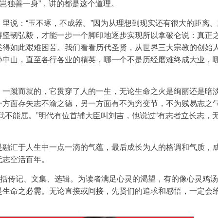
，岂独善一身”，讲的都是这个道理。
里说：“玉不琢，不成器。”因为从理想到现实还有很大的距离。
得坚韧弘毅，才能一步一个脚印地逐步实现所以拿破仑说：真正
述得如此艰难困苦。我们看看历代圣贤，从世界三大宗教的创始
孙中山，直至各行各业的精英，哪一个不是历经磨难终成大业，
、一蹴而就的，它贯穿了人的一生，无论生命之火是绚丽还是暗
一方面存矢志不渝之德，另一方面有不为穷变节，不为贱易志之
武不能屈。”明代有位首辅大臣叫刘吉，他说过“有志者立长志，
是融汇于人生中一点一滴的气蕴，最后成长为人的格调和气质，
无志空活百年。
包括传记、文集、选辑。为读者满足心灵的渴望，有的像心灵鸡
是生命之必需。无论直接或间接，先贤们的追求和感悟，一定会