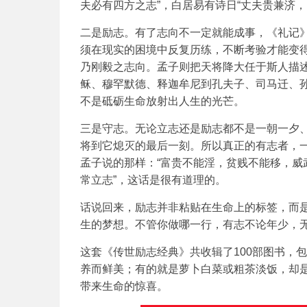
夫必有四方之志”，白居易有诗日“丈夫贵兼济
二是励志。有了志向不一定就能成事，《礼记》
须在现实的困境中反复历练，不断考验才能变
乃刚毅之志向。孟子则把天将降大任于斯人描
稣、穆罕默德、释迦牟尼到孔夫子、司马迁、
不是砥砺生命放射出人生的光芒。
三是守志。无论立志还是励志都不是一朝一夕
将到它熄灭的最后一刻。所以真正的有志者，
孟子说的那样：“富贵不能淫，贫贱不能移，威
常立志”，这话是很有道理的。
话说回来，励志并非粘贴在生命上的标签，而
生的梦想。不管你做哪一行，有志不论年少，
这套《传世励志经典》共收辑了100部图书，
养而鲜美；有的就是萝卜白菜或粗茶淡饭，却
带来生命的惊喜。