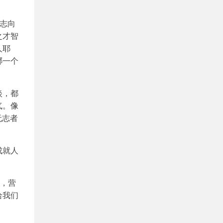
志向
之才智
人耶
哪一个
淡，都
气。像
无志者
成就人
汤，营
给我们