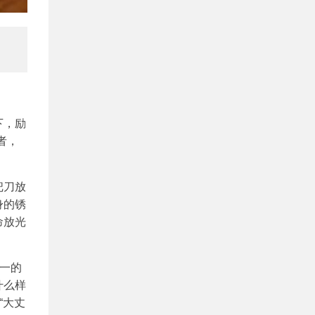
下，励
者，
把刀放
身的锈
命放光
一的
什么样
“大丈