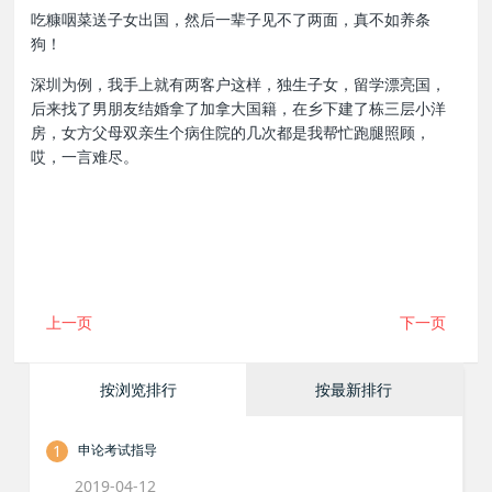
吃糠咽菜送子女出国，然后一辈子见不了两面，真不如养条
狗！
深圳为例，我手上就有两客户这样，独生子女，留学漂亮国，
后来找了男朋友结婚拿了加拿大国籍，在乡下建了栋三层小洋
房，女方父母双亲生个病住院的几次都是我帮忙跑腿照顾，
哎，一言难尽。
上一页
下一页
按浏览排行
按最新排行
1
申论考试指导
2019-04-12