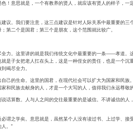
易色！意思就是，一个有教养的贤人，就应该有贤人的样子，一
点建议。我们要注意，这三点建议是针对人际关系中最重要的三
母；第二个是国君；第三个是朋友，这个范围就比较广。
尽全力。这里讲的就是我们传统文化中最重要的一条——孝道。
也就是子女把老人扛在头上，这是一种侄女的责任，也是一个沉
做到竭尽全力。
出自己的生命。这里的国君，在现代社会可以扩大为国家和民族
国家和民族去献身的人，才是一个大写的人，值得我们永远尊敬
到说话算数。人与人之间的交往最重要的是诚信。不讲诚信的人
。
吾必谓之学矣。意思就是，虽然某个人没有读过书、上过学、接
人。”