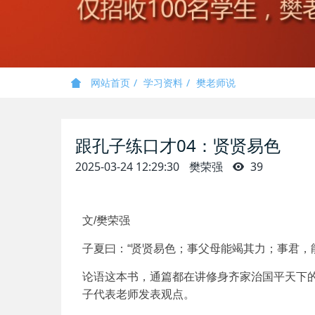
网站首页
学习资料
樊老师说
跟孔子练口才04：贤贤易色
2025-03-24 12:29:30
樊荣强
39
文/樊荣强
子夏曰：“贤贤易色；事父母能竭其力；事君，
论语这本书，通篇都在讲修身齐家治国平天下
子代表老师发表观点。