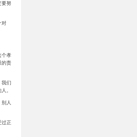
定要努
个对
这个孝
重的责
。我们
的人。
，别人
受过正