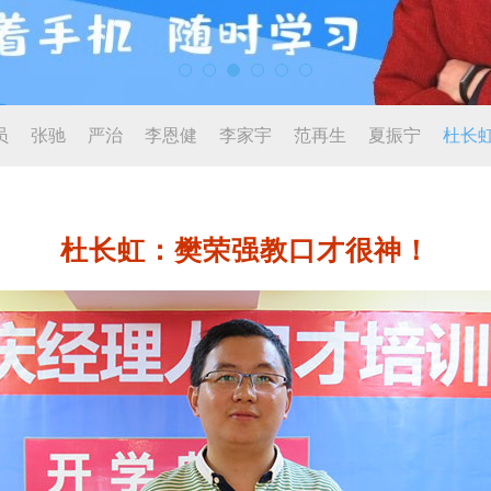
员
张驰
严治
李恩健
李家宇
范再生
夏振宁
杜长
杜长虹：樊荣强教口才很神！